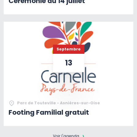
Cérémonie du 14 juillet
Septembre
13
Parc de Touteville - Asnières-sur-Oise
Footing Familial gratuit
Voir l'agenda