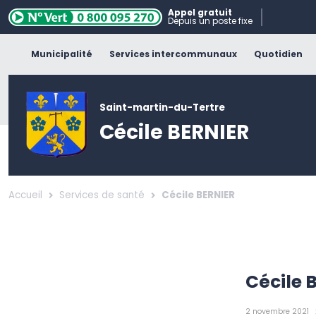
Appel gratuit
Depuis un poste fixe
Municipalité
Services intercommunaux
Quotidien
Saint-martin-du-Tertre
Cécile BERNIER
Accueil
Services de santé
Cécile BERNIER
Cécile 
2 novembre 2021