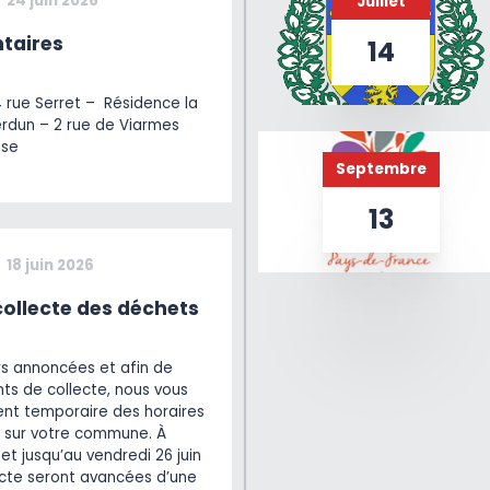
24 juin 2026
Juillet
taires
14
4 rue Serret – Résidence la
erdun – 2 rue de Viarmes
ise
Septembre
13
18 juin 2026
ollecte des déchets
rs annoncées et afin de
ts de collecte, nous vous
t temporaire des horaires
 sur votre commune. À
et jusqu’au vendredi 26 juin
lecte seront avancées d’une