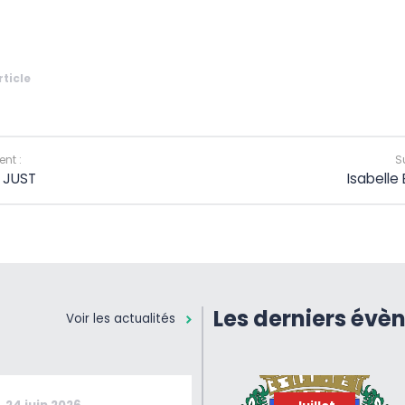
rticle
nt :
S
e JUST
Isabelle 
Les derniers évè
Voir les actualités