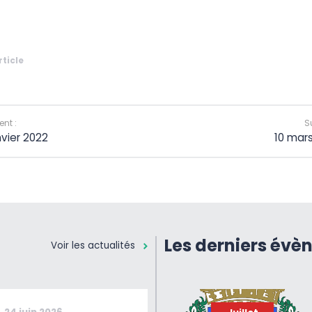
rticle
nt :
S
nvier 2022
10 mar
Les derniers évè
Voir les actualités