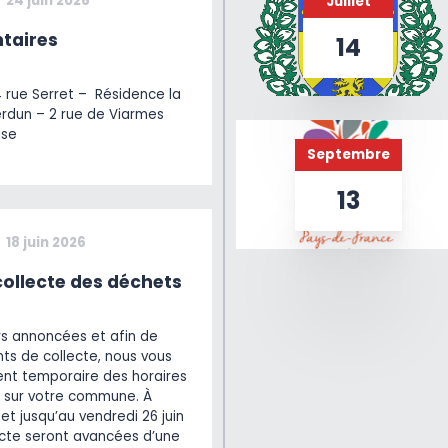
24 juin 2026
Juillet
taires
14
4 rue Serret – Résidence la
erdun – 2 rue de Viarmes
ise
Septembre
13
18 juin 2026
ollecte des déchets
rs annoncées et afin de
ts de collecte, nous vous
t temporaire des horaires
 sur votre commune. À
et jusqu’au vendredi 26 juin
lecte seront avancées d’une