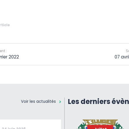
rticle
nt :
S
vrier 2022
07 avri
Les derniers évè
Voir les actualités