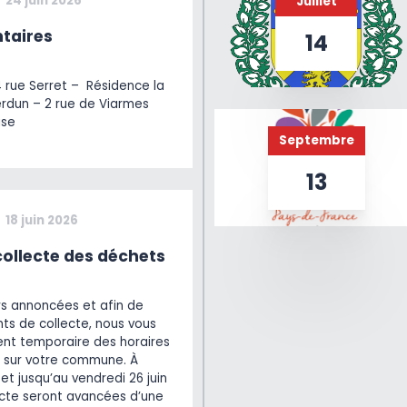
24 juin 2026
Juillet
taires
14
4 rue Serret – Résidence la
erdun – 2 rue de Viarmes
ise
Septembre
13
18 juin 2026
ollecte des déchets
rs annoncées et afin de
ts de collecte, nous vous
t temporaire des horaires
 sur votre commune. À
et jusqu’au vendredi 26 juin
lecte seront avancées d’une