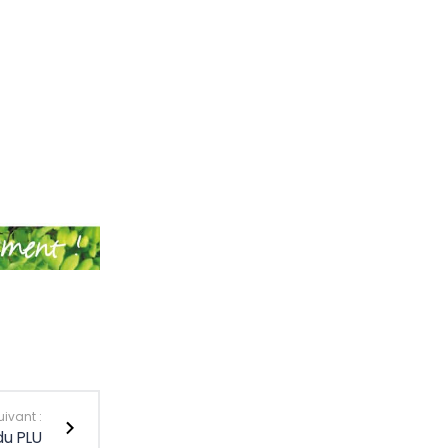
uivant :
du PLU