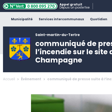
Appel gratuit
Depuis un poste fixe
Municipalité
Services intercommunaux
Quotidien
Saint-martin-du-Tertre
communiqué de pres
l’incendie sur le site
Champagne
Accueil
Évènement
communiqué de presse suite à l’in