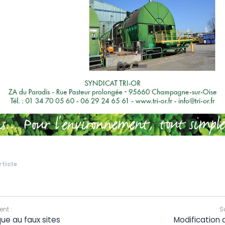
rticle
nt :
S
ue au faux sites
Modification 