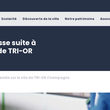
Scolarité
Découverte de la ville
Notre patrimoine
Assoc
se suite à
 de TRI-OR
cendie sur le site de TRI-OR Champagne