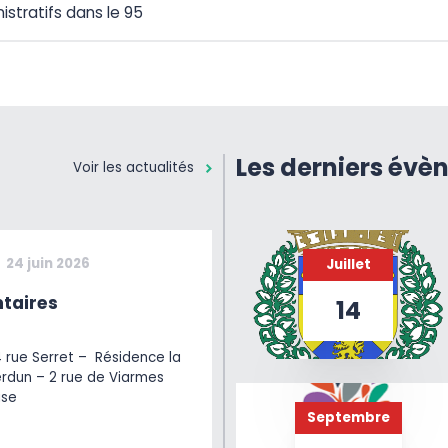
istratifs dans le 95
Les derniers évè
Voir les actualités
24 juin 2026
Juillet
taires
14
4 rue Serret – Résidence la
erdun – 2 rue de Viarmes
ise
Septembre