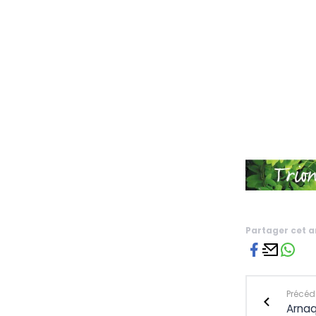
Partager cet a
Précéde
Arnaq