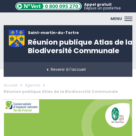
Appel gratuit
Depuis un poste fixe
MENU
Saint-martin-du-Tertre
Réunion publique Atlas de la
Biodiversité Communale
Revenir à l'accueil
Accueil
Agenda
Réunion publique Atlas de la Biodiversité Communale