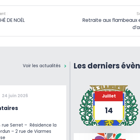
nt :
S
HÉ DE NOËL
Retraite aux flambeaux 
d’a
Les derniers évè
Voir les actualités
24 juin 2026
Juillet
taires
14
4 rue Serret – Résidence la
erdun – 2 rue de Viarmes
ise