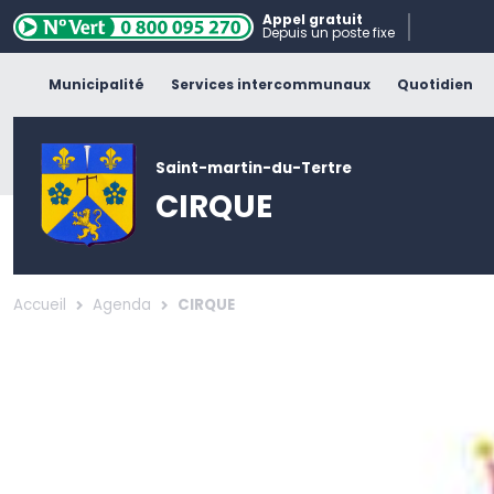
Appel gratuit
Depuis un poste fixe
Municipalité
Services intercommunaux
Quotidien
Saint-martin-du-Tertre
CIRQUE
Accueil
Agenda
CIRQUE