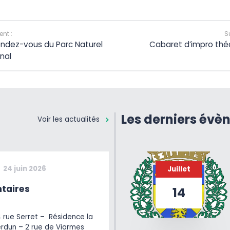
nt :
S
endez-vous du Parc Naturel
Cabaret d’impro thé
nal
Les derniers évè
Voir les actualités
24 juin 2026
Juillet
taires
14
4 rue Serret – Résidence la
erdun – 2 rue de Viarmes