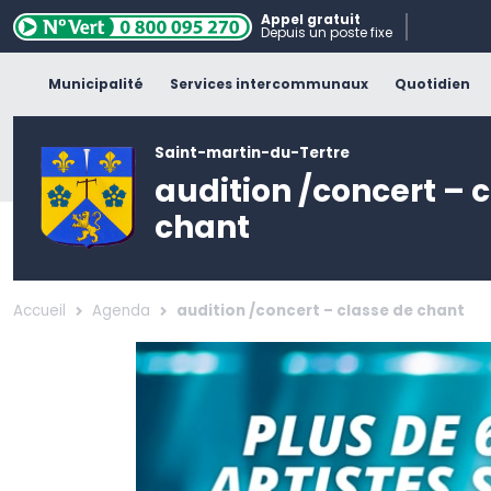
Appel gratuit
Depuis un poste fixe
Municipalité
Services intercommunaux
Quotidien
Saint-martin-du-Tertre
audition /concert – 
chant
Accueil
Agenda
audition /concert – classe de chant