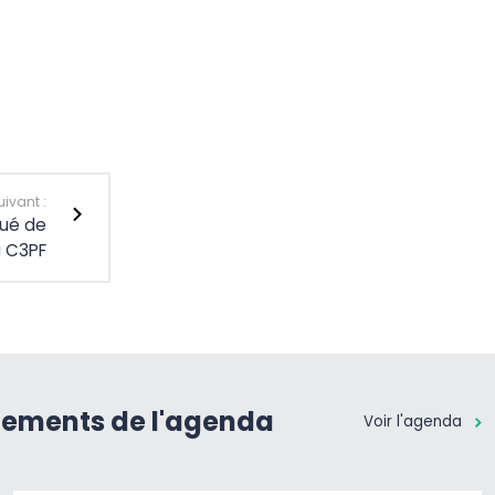
uivant :
ué de
a C3PF
nements de l'agenda
Voir l'agenda