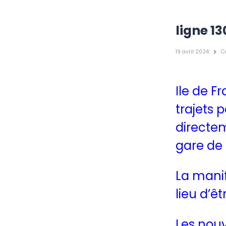
ligne 1
19 avril 2024
C
Ile de F
trajets 
directem
gare de
La manif
lieu d’ê
Les nou