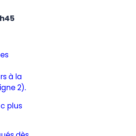
6h45
des
rs à la
gne 2).
nc plus
qués dès