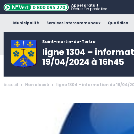
Appel gratuit
Depuis un poste fixe
Municipalité
Services intercommunaux
Quotidien
Saint-martin-du-Tertre
ligne 1304 – informa
19/04/2024 à 16h45
Accueil
Non classé
ligne 1304 – information du 19/04/2