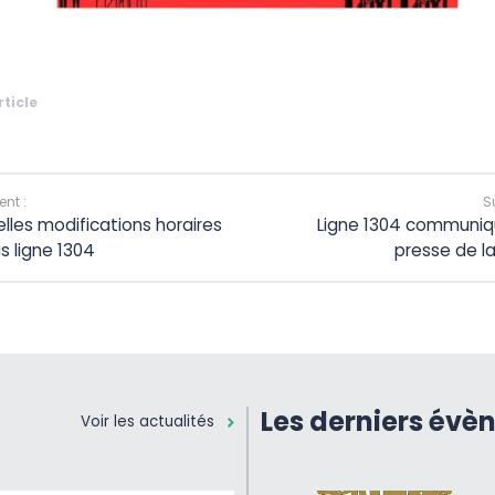
rticle
nt :
S
lles modifications horaires
Ligne 1304 communiq
s ligne 1304
presse de l
Les derniers évè
Voir les actualités