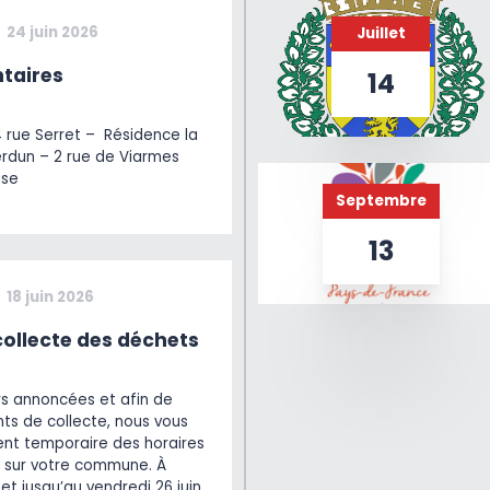
24 juin 2026
Juillet
taires
14
4 rue Serret – Résidence la
erdun – 2 rue de Viarmes
ise
Septembre
13
18 juin 2026
ollecte des déchets
rs annoncées et afin de
ts de collecte, nous vous
t temporaire des horaires
 sur votre commune. À
et jusqu’au vendredi 26 juin