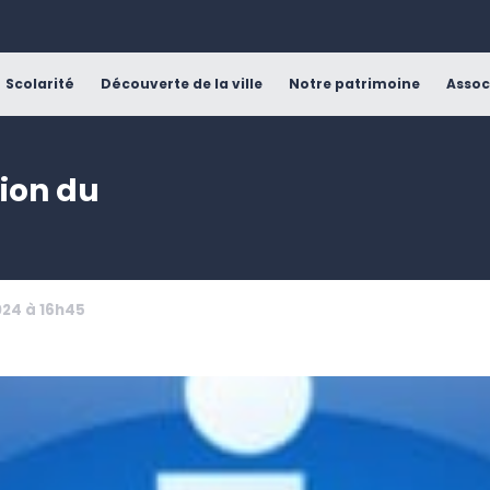
Scolarité
Découverte de la ville
Notre patrimoine
Assoc
tion du
024 à 16h45