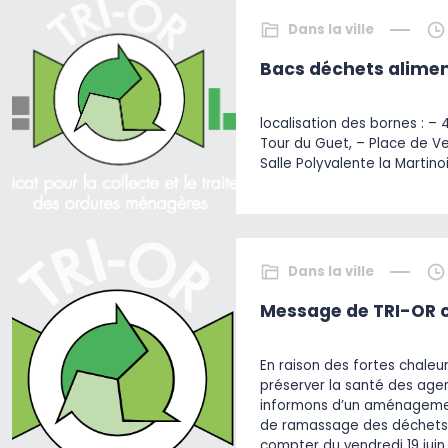
Dans la ville
Bacs déchets alimen
localisation des bornes : – 
Tour du Guet, – Place de V
Salle Polyvalente la Martino
Dans la ville
Message de TRI-OR c
En raison des fortes chaleu
préserver la santé des agen
informons d’un aménagemen
de ramassage des déchets
compter du vendredi 19 juin 