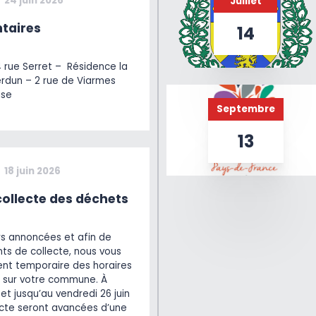
24 juin 2026
Juillet
taires
14
4 rue Serret – Résidence la
erdun – 2 rue de Viarmes
ise
Septembre
13
18 juin 2026
ollecte des déchets
rs annoncées et afin de
ts de collecte, nous vous
t temporaire des horaires
 sur votre commune. À
et jusqu’au vendredi 26 juin
lecte seront avancées d’une