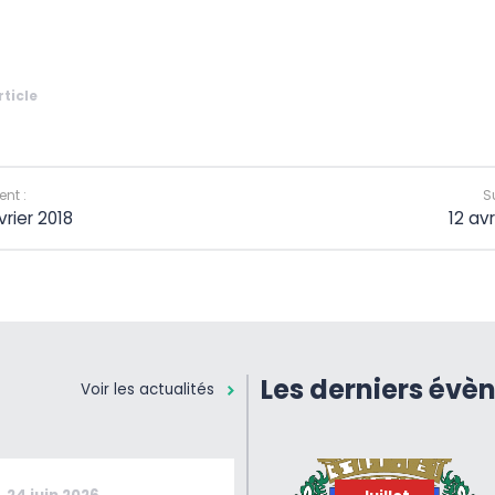
rticle
nt :
S
vrier 2018
12 avr
Les derniers évè
Voir les actualités