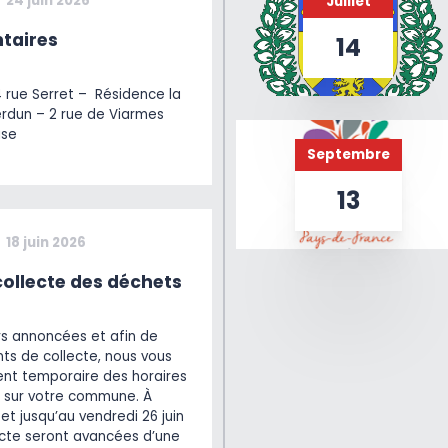
24 juin 2026
Juillet
taires
14
4 rue Serret – Résidence la
erdun – 2 rue de Viarmes
ise
Septembre
13
18 juin 2026
ollecte des déchets
rs annoncées et afin de
ts de collecte, nous vous
t temporaire des horaires
 sur votre commune. À
et jusqu’au vendredi 26 juin
lecte seront avancées d’une