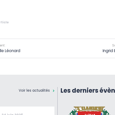
rticle
nt :
S
lle Léonard
Ingrid
Les derniers évè
Voir les actualités