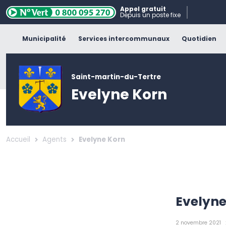
Appel gratuit
Depuis un poste fixe
Municipalité
Services intercommunaux
Quotidien
Saint-martin-du-Tertre
Evelyne Korn
Accueil
Agents
Evelyne Korn
Evelyne
2 novembre 2021