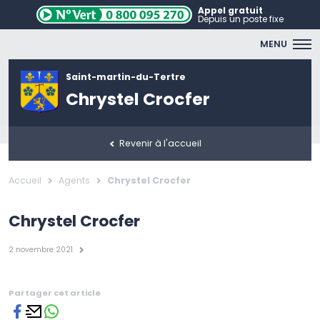
Appel gratuit
Depuis un poste fixe
MENU
Saint-martin-du-Tertre
Chrystel Crocfer
Revenir à l'accueil
Accueil
Agents
Chrystel Crocfer
Chrystel Crocfer
2 novembre 2021
Partager cet article