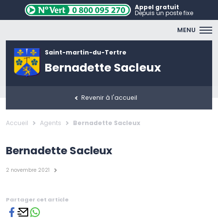
Appel gratuit
Depuis un poste fixe
MENU
Saint-martin-du-Tertre
Bernadette Sacleux
Revenir à l'accueil
Accueil
Agents
Bernadette Sacleux
Bernadette Sacleux
2 novembre 2021
Partager cet article