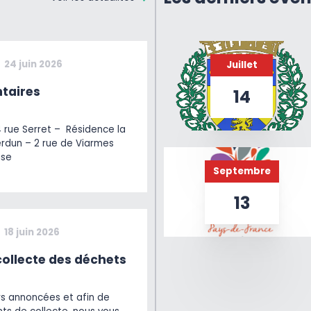
24 juin 2026
Juillet
taires
14
4 rue Serret – Résidence la
erdun – 2 rue de Viarmes
ise
Septembre
13
18 juin 2026
ollecte des déchets
rs annoncées et afin de