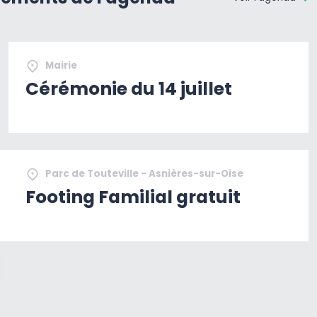
Mairie
Cérémonie du 14 juillet
Parc de Touteville - Asnières-sur-Oise
Footing Familial gratuit