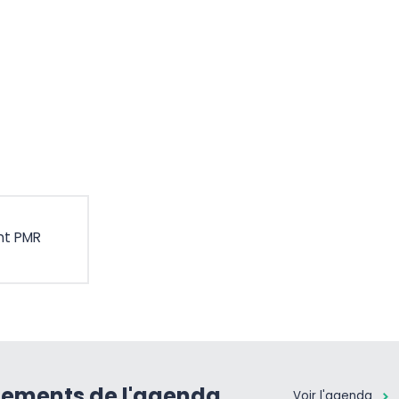
nt PMR
nements de l'agenda
Voir l'agenda