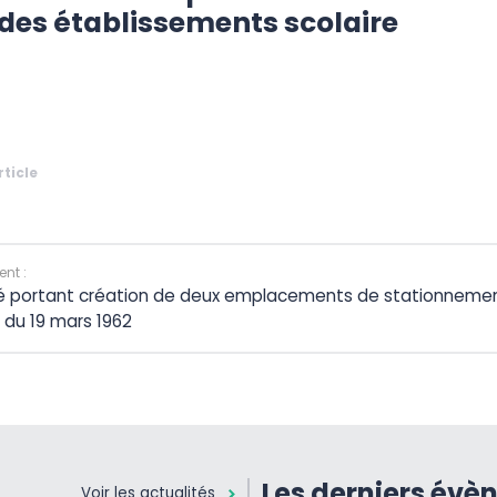
des établissements scolaire
rticle
nt :
é portant création de deux emplacements de stationneme
 du 19 mars 1962
Les derniers évè
Voir les actualités