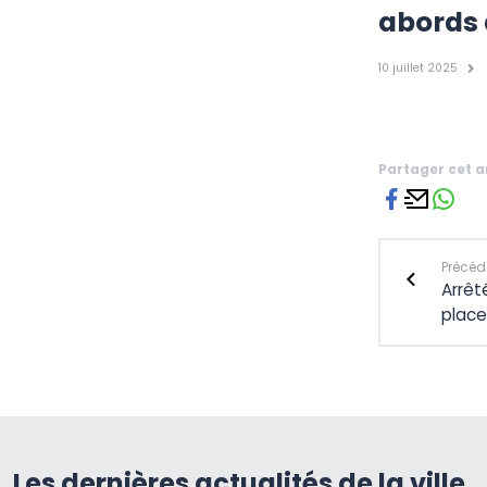
abords 
10 juillet 2025
Partager cet a
Précéde
Arrêt
place
Les dernières actualités de la ville