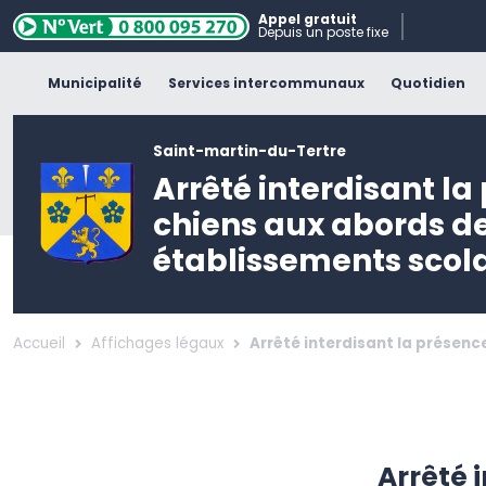
Appel gratuit
Depuis un poste fixe
Municipalité
Services intercommunaux
Quotidien
Saint-martin-du-Tertre
Arrêté interdisant la
chiens aux abords d
établissements scola
Accueil
Affichages légaux
Arrêté interdisant la présen
Arrêté 