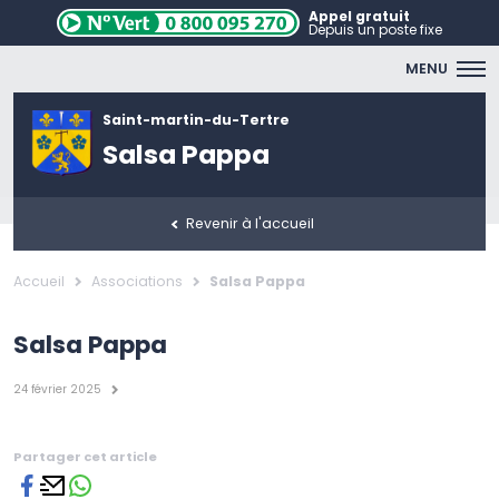
Appel gratuit
Depuis un poste fixe
MENU
Saint-martin-du-Tertre
Salsa Pappa
Revenir à l'accueil
Accueil
Associations
Salsa Pappa
Salsa Pappa
24 février 2025
Partager cet article